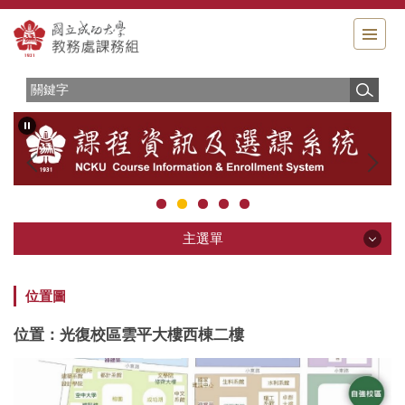
跳
到
主
要
內
容
區
主選單
主選單
位置圖
服務簡介
位置：光復校區雲平大樓西棟二樓
相關法規