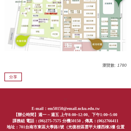
專長微學程
學位考試
服務學習
校課程委員會
暑修資訊
瀏覽數:
1780
校外實習
分享
總整實作課程
遠距教學課程申請
:::
國內交換生
em50150@email.ncku.edu.tw
E-mail：
【辦公時間】週一 ~ 週五 上午8:00~12:00、下午1:00~5:00
表單下載
課務組 電話：(06)275-7575 分機50150，傳真：(06)2766411
位置
地址：701台南市東區大學路1號（光復校區雲平大樓西棟2樓