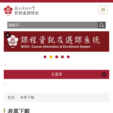
跳
到
主
要
內
容
區
:::
主選單
:::
主選單
首頁
表單下載
服務簡介
表單下載
相關法規