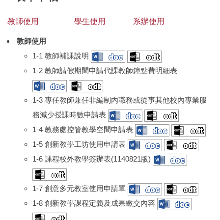
專長微學程
教師使用
學生使用
系辦使用
教師使用
學位考試
1-1 教師補課說明
服務學習
1-2 教師請假期間申請代課教師鐘點費明細表
校課程委員會
1-3 專任教師兼任非編制內職務或從事其他校內專業服
暑修資訊
務減少授課時數申請表
1-4 教務處控管教學空間申請表
校外實習
1-5 創新教學工坊使用申請表
總整實作課程
1-6 課程校外教學簽辦表(1140821版)
遠距教學課程申請
1-7 創意多元教室使用申請單
國內交換生
1-8 創新教學課程定義及成果繳交內容
表單下載