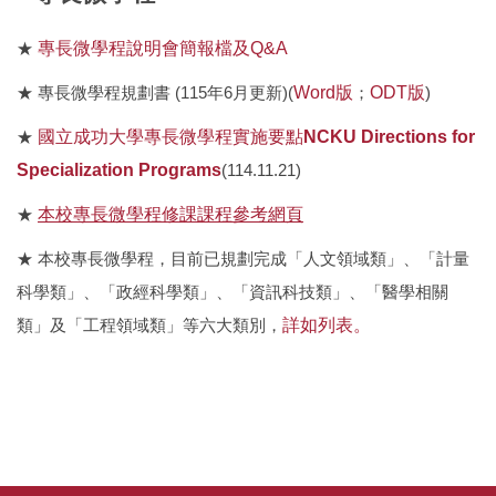
專長微學程
★
專長微學程說明會簡報檔及Q&A
★ 專長微學程規劃書 (115年6月更新)(
Word版
；
ODT版
)
學位考試
★
國立成功大學專長微學程實施要點
NCKU Directions for
服務學習
Specialization Programs
(114.11.21)
校課程委員會
★
本校專長微學程修課課程參考網頁
暑修資訊
★ 本校專長微學程，目前已規劃完成「人文領域類」、「計量
科學類」、「政經科學類」、「資訊科技類」、「醫學相關
校外實習
類」及「工程領域類」等六大類別，
詳如列表。
總整實作課程
遠距教學課程申請
國內交換生
表單下載