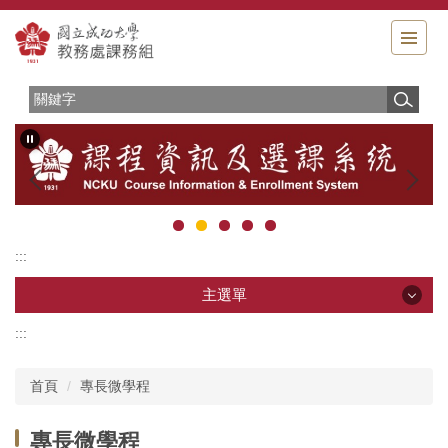
跳
到
主
要
內
容
區
:::
主選單
:::
主選單
首頁
專長微學程
服務簡介
專長微學程
相關法規