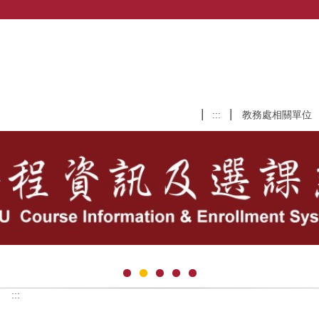
:::
教務處相關單位
:::