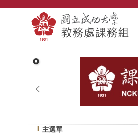
跳
到
主
要
內
容
區
主選單