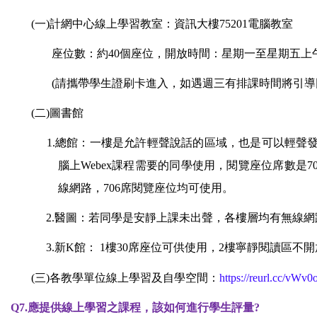
(
一)計網中心線上學習教室：資訊大樓75201電腦教室
座位數：約40個座位，開放時間：星期一至星期五上午8:0
(
請攜帶學生證刷卡進入，如遇週三有排課時間將引導
(
二)圖書館
1.
總館：一樓是允許輕聲說話的區域，也是可以輕聲
腦上Webex課程需要的同學使用，閱覽座位席數是
線網路，706席閱覽座位均可使用。
2.
醫圖：若同學是安靜上課未出聲，各樓層均有無線網
3.
新K館： 1樓30席座位可供使用，2樓寧靜閱讀區不
(
三)各教學單位線上學習及自學空間：
https://reurl.cc/vWv0
Q7.
應提供線上學習之課程，該如何進行學生評量?