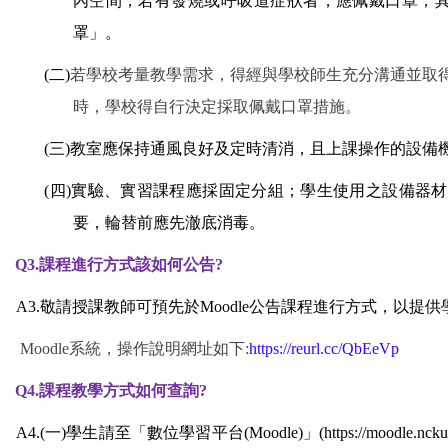
內空間，若有發燒或呼吸道症狀者，應佩戴口罩；其
罩」。
(
二)
若學校考量教學需求，得經與學校師生充分溝通並取
時，學校得自行決定採取佩戴口罩措施。
(
三)教室應保持通風良好及定時清消，且上課操作的設備
(
四)實驗、實習課程應採固定分組；學生使用之設備器
要，輪替前應先澈底消毒。
Q3.
課程進行方式該如何公告?
A3.
敬請授課教師可預先於Moodle公告課程進行方式，以提
Moodle系統，操作說明網址如下:
https://reurl.cc/QbEeVp
Q4.
課程教學方式如何查詢?
A4.(
一)學生請至「數位學習平台(Moodle)」(https://moodle