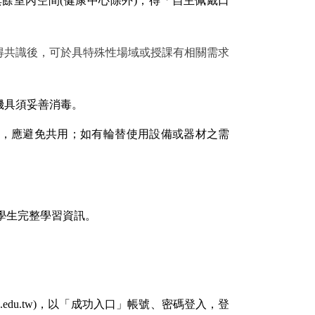
餘室內空間(健康中心除外)，得「自主佩戴口
得共識後，可於具特殊性場域或授課有相關需求
機具須妥善消毒。
材，應避免共用；如有輪替使用設備或器材之需
供學生完整學習資訊。
.ncku.edu.tw)，以「成功入口」帳號、密碼登入，登