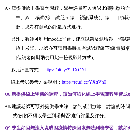
A7.
應提供線上學習之課程，學生評量可以透過老師熟悉的方式，如
告、線上考試(線上試題＋線上視訊系統)、線上口頭
源，思考有創意的評量方式進行。
另外，教師可利用moodle平台，建立試題及測驗卷，將
線上考試。老師亦可請同學將其考試過程錄下(錄電腦桌面
(但請老師斟酌使用此一檢視影片方式)。
多元評量方式：
https://bit.ly/2T1XONL
線上考試參考方案說明：
https://reurl.cc/YXqVn0
Q8.
應提供線上學習的課程，該如何強化線上學習課程學習成
A8.
建議老師可額外提供學生線上諮詢或開放線上討論的時間
式(例如不得以學生到場與否)進行評量及評分。
Q9.
學生如因無法入境或因疫情特殊因素無法到校學習，該如