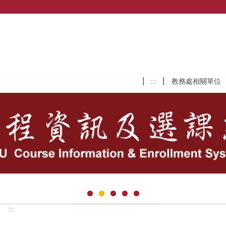
:::
教務處相關單位
:::