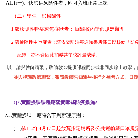
A1.1(
一)、
快篩結果陰性者，即可入班正常上課。
（二）學生：
篩檢陽性
1.
篩檢陽性輕症或無症狀者： 回歸校內請假規定辦理。
2
.
篩檢陽性中重症者：請依隔離治療通知書所載日期核給「防疫
紀錄，亦不會因此扣減其學校評量成績。
以上
請與教師聯繫，敬請教師提供課程同步或非同步線上教學，
並與授課教師聯繫，敬請教師告知學生採行之補考方式、日
Q2.
實體授課課程應落實哪些防疫措施?
A2.
實體授課，應符合下列辦理原則：
(
一)
依112年4月17日起放寬指定場所及公共運輸戴口罩