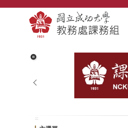
跳
到
主
要
內
容
區
:::