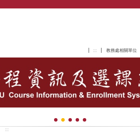
:::
教務處相關單位
:::