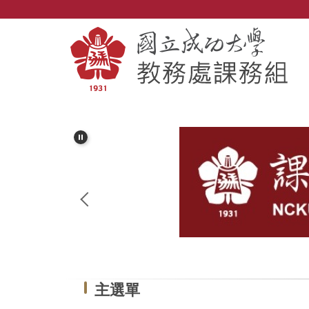
跳
到
主
要
內
容
區
主選單