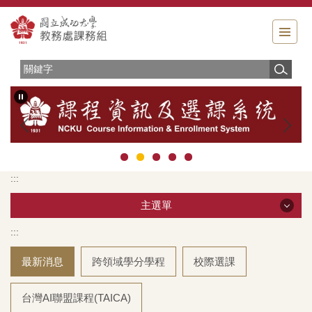
跳
到
主
要
內
容
區
:::
主選單
:::
主選單
最新消息
跨領域學分學程
校際選課
服務簡介
台灣AI聯盟課程(TAICA)
相關法規