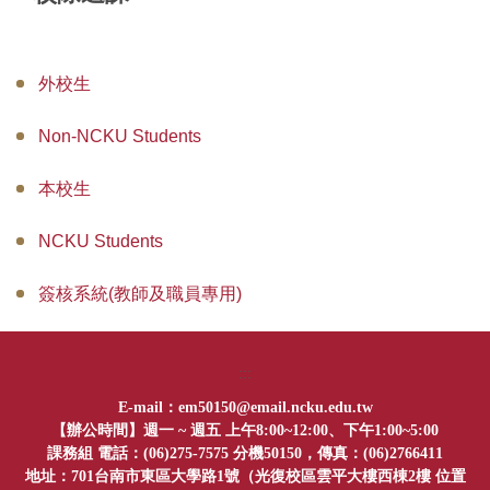
專長微學程
外校生
學位考試
Non-NCKU Students
服務學習
本校生
校課程委員會
暑修資訊
NCKU Students
校外實習
簽核系統(教師及職員專用)
總整實作課程
:::
遠距教學課程申請
em50150@email.ncku.edu.tw
E-mail：
【辦公時間】週一 ~ 週五 上午8:00~12:00、下午1:00~5:00
國內交換生
課務組 電話：(06)275-7575 分機50150，傳真：(06)2766411
位置
地址：701台南市東區大學路1號（光復校區雲平大樓西棟2樓
表單下載