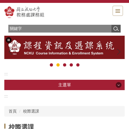
跳
到
主
要
內
容
區
:::
主選單
:::
主選單
首頁
校際選課
服務簡介
校際選課
相關法規